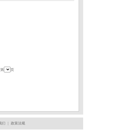
到第
页
我们
｜
政策法规