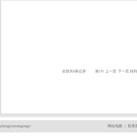
全部共0条记录 第1/0 上一页 下一页 转
ngchengyouxiangongsi
网站地图
｜
联系